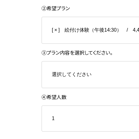
②希望プラン
日
月
③プラン内容を選択してください。
2
3
④希望人数
9
10
×︎
16
17