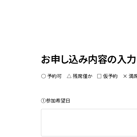
お申し込み内容の入力
○ 予約可 △ 残席僅か □ 仮予約 × 満
①参加希望日