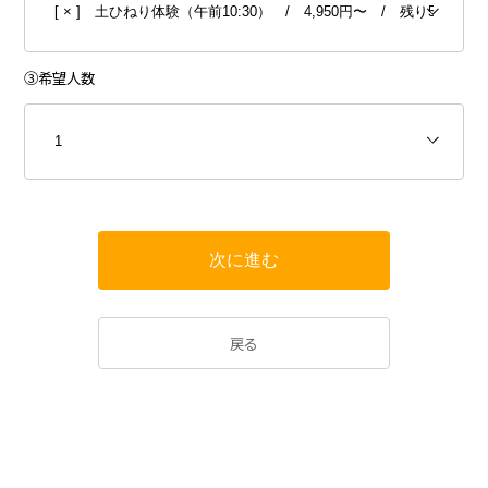
日
月
火
水
木
金
土
1
③希望人数
2
3
4
5
6
7
8
11
12
14
15
9
10
13
×︎
△
△
×︎
16
18
19
20
21
22
17
△
△
△
○
○
×︎
戻る
23
25
26
27
28
29
24
△
○
○
○
○
○
30
31