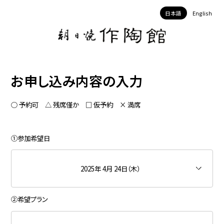
日本語
English
お申し込み内容の入力
○ 予約可 △ 残席僅か □ 仮予約 × 満席
①参加希望日
2025年 4月 24日（木）
②希望プラン
2026年8月