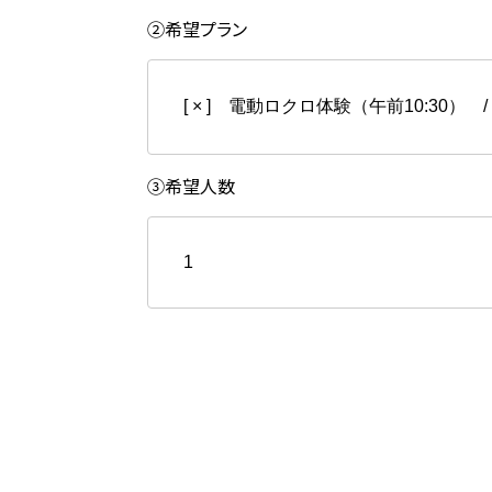
②希望プラン
日
月
③希望人数
2
3
9
10
×︎
16
17
△