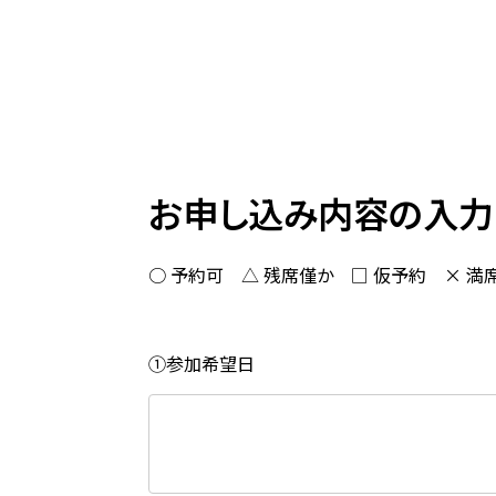
お申し込み内容の入力
○ 予約可 △ 残席僅か □ 仮予約 × 満
①参加希望日