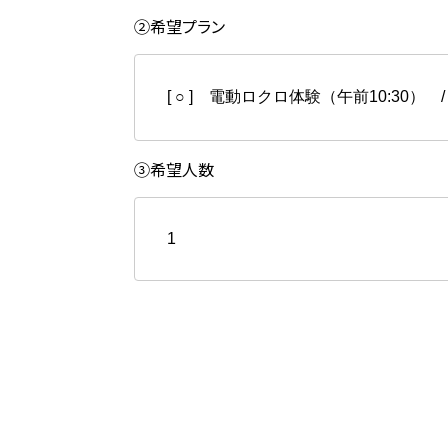
②希望プラン
日
月
③希望人数
2
3
9
10
×︎
16
17