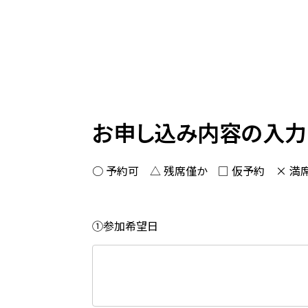
お申し込み内容の入力
○ 予約可 △ 残席僅か □ 仮予約 × 満
①参加希望日